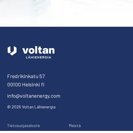
Fredrikinkatu 57
00100 Helsinki
fi
info@voltanenergy.com
©
2026
Voltan Lähienergia
Tietosuojaseloste
Meistä