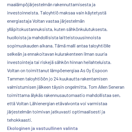
maalämpöjärjestelmän rakennuttamisesta ja
investoinneista. Taloyhtiö maksaa vain käytetystä
energiastaja Voltan vastaa järjestelmän
ylläpitokustannuksista, kuten sähkönkulutuksesta,
huolloista ja mahdollisista laitteistouusinnoista
sopimuskauden aikana. Tämä malli antaa taloyhtiölle
selkeän ja ennakoitavan kulurakenteen ilman suuria
investointeja tai riskejä sähkön hinnan heilahteluista.
Voltan on toimittanut lämpöenergiaa As Oy Espoon
Tammen taloyhtiöön jo 24 kuukautta rakentamisen
valmistumisen jälkeen täysin ongelmitta. Tom Allen Seneran
toimittama älykäs rakennusautomaatio mahdollistaa sen,
että Voltan Lähienergian etävalvonta voi varmistaa
järjestelmän toimivan jatkuvasti optimaalisesti ja
tehokkaasti.
Ekologinen ja vastuullinen valinta