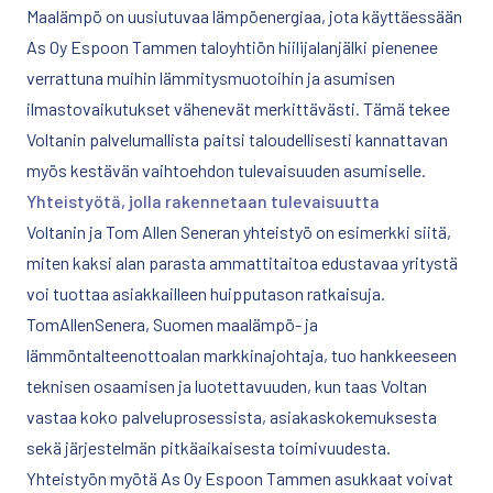
Maalämpö on uusiutuvaa lämpöenergiaa, jota käyttäessään
As Oy Espoon Tammen taloyhtiön hiilijalanjälki pienenee
verrattuna muihin lämmitysmuotoihin ja asumisen
ilmastovaikutukset vähenevät merkittävästi. Tämä tekee
Voltanin palvelumallista paitsi taloudellisesti kannattavan
myös kestävän vaihtoehdon tulevaisuuden asumiselle.
Yhteistyötä, jolla rakennetaan tulevaisuutta
Voltanin ja Tom Allen Seneran yhteistyö on esimerkki siitä,
miten kaksi alan parasta ammattitaitoa edustavaa yritystä
voi tuottaa asiakkailleen huipputason ratkaisuja.
TomAllenSenera, Suomen maalämpö- ja
lämmöntalteenottoalan markkinajohtaja, tuo hankkeeseen
teknisen osaamisen ja luotettavuuden, kun taas Voltan
vastaa koko palveluprosessista, asiakaskokemuksesta
sekä järjestelmän pitkäaikaisesta toimivuudesta.
Yhteistyön myötä As Oy Espoon Tammen asukkaat voivat