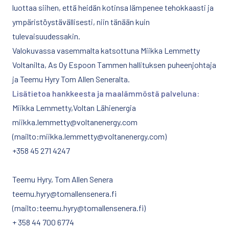
luottaa siihen, että heidän kotinsa lämpenee tehokkaasti ja
ympäristöystävällisesti, niin tänään kuin
tulevaisuudessakin.
Valokuvassa vasemmalta katsottuna Miikka Lemmetty
Voltanilta, As Oy Espoon Tammen hallituksen puheenjohtaja
ja Teemu Hyry Tom Allen Seneralta.
Lisätietoa hankkeesta ja maalämmöstä palveluna:
Miikka Lemmetty,Voltan Lähienergia
miikka.lemmetty@voltanenergy.com
(mailto:miikka.lemmetty@voltanenergy.com)
+358 45 271 4247
Teemu Hyry, Tom Allen Senera
teemu.hyry@tomallensenera.fi
(mailto:teemu.hyry@tomallensenera.fi)
+ 358 44 700 6774