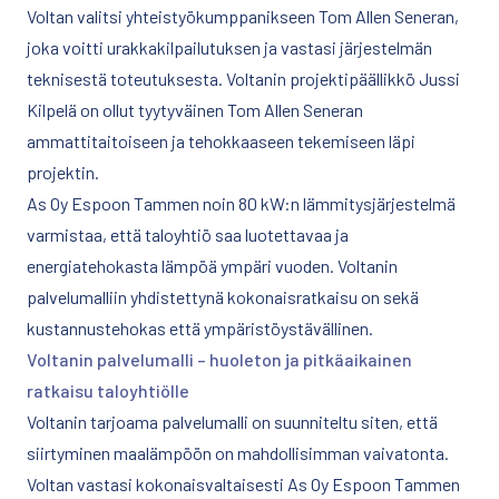
Voltan valitsi yhteistyökumppanikseen Tom Allen Seneran,
joka voitti urakkakilpailutuksen ja vastasi järjestelmän
teknisestä toteutuksesta. Voltanin projektipäällikkö Jussi
Kilpelä on ollut tyytyväinen Tom Allen Seneran
ammattitaitoiseen ja tehokkaaseen tekemiseen läpi
projektin.
As Oy Espoon Tammen noin 80 kW:n lämmitysjärjestelmä
varmistaa, että taloyhtiö saa luotettavaa ja
energiatehokasta lämpöä ympäri vuoden. Voltanin
palvelumalliin yhdistettynä kokonaisratkaisu on sekä
kustannustehokas että ympäristöystävällinen.
Voltanin palvelumalli – huoleton ja pitkäaikainen
ratkaisu taloyhtiölle
Voltanin tarjoama palvelumalli on suunniteltu siten, että
siirtyminen maalämpöön on mahdollisimman vaivatonta.
Voltan vastasi kokonaisvaltaisesti As Oy Espoon Tammen